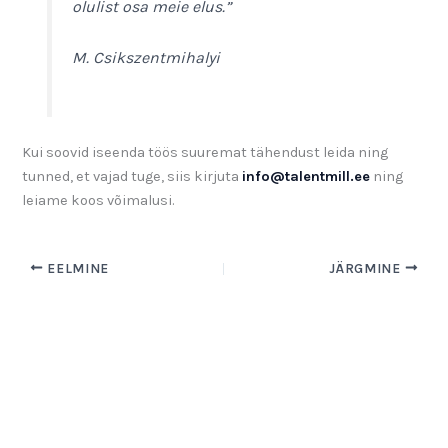
olulist osa meie elus.”
M. Csikszentmihalyi
Kui soovid iseenda töös suuremat tähendust leida ning
tunned, et vajad tuge, siis kirjuta
info@talentmill.ee
ning
leiame koos võimalusi.
EELMINE
JÄRGMINE