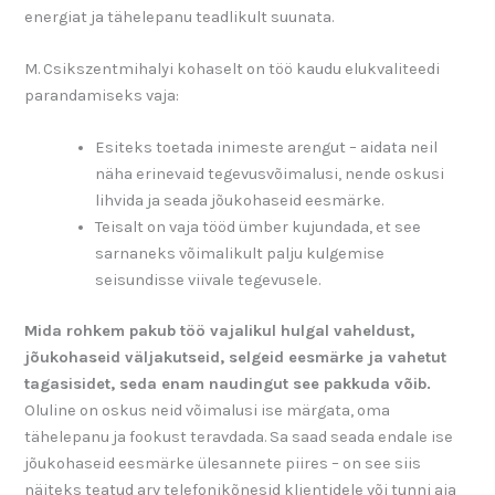
energiat ja tähelepanu teadlikult suunata.
M. Csikszentmihalyi kohaselt on töö kaudu elukvaliteedi
parandamiseks vaja:
Esiteks toetada inimeste arengut – aidata neil
näha erinevaid tegevusvõimalusi, nende oskusi
lihvida ja seada jõukohaseid eesmärke.
Teisalt on vaja tööd ümber kujundada, et see
sarnaneks võimalikult palju kulgemise
seisundisse viivale tegevusele.
Mida rohkem pakub töö vajalikul hulgal vaheldust,
jõukohaseid väljakutseid, selgeid eesmärke ja vahetut
tagasisidet, seda enam naudingut see pakkuda võib.
Oluline on oskus neid võimalusi ise märgata, oma
tähelepanu ja fookust teravdada. Sa saad seada endale ise
jõukohaseid eesmärke ülesannete piires – on see siis
näiteks teatud arv telefonikõnesid klientidele või tunni aja