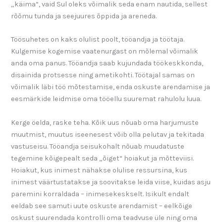
„käima“, vaid Sul oleks võimalik seda enam nautida, sellest
rõõmu tunda ja seejuures õppida ja areneda.
Töösuhetes on kaks olulist poolt, tööandja ja töötaja.
Kulgemise kogemise vaatenurgast on mõlemal võimalik
anda oma panus. Tööandja saab kujundada töökeskkonda,
disainida protsesse ning ametikohti. Töötajal samas on
võimalik läbi töö mõtestamise, enda oskuste arendamise ja
eesmärkide leidmise oma tööellu suuremat rahulolu luua.
Kerge öelda, raske teha. Kõik uus nõuab oma harjumuste
muutmist, muutus iseenesest võib olla pelutav ja tekitada
vastuseisu. Tööandja seisukohalt nõuab muudatuste
tegemine kõigepealt seda „õiget“ hoiakut ja mõtteviisi.
Hoiakut, kus inimest nähakse olulise ressursina, kus
inimest väärtustatakse ja soovitakse leida viise, kuidas asju
paremini korraldada – inimesekeskselt. Isikult endalt
eeldab see samuti uute oskuste arendamist – eelkõige
oskust suurendada kontrolli oma teadvuse üle ning oma