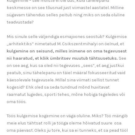
Kulgemine – see mõiste ei ole uus, kuid tähelepanu
keskmesse on see tõusnud just viimastel aastatel. Milline
sügavam tähendus selles peitub ning miks on seda oluline
teadvustada?
Mis sinule selle väljendiga esmajoones seostub? Kulgemise
„arhitektiks“ nimetatud M. Csikszentmihalyi on öelnud, et
kulgemine on seisund, milles inimene on oma tegevusest
nii haaratud, et kõik ümbritsev muutub tähtsusetuks.
See
on see aeg, kus sa oled nii tegevuses „sees“, et aeg justkui
peatub, sinu tähelepanu on täiel määral fokusseeritud vaid
käesolevale tegevusele. Millal sina viimati sellist tunnet
kogesid? Ehk oled sa seda tundnud mõnd huvitavat
raamatut lugedes, sporti tehes, mõne hobiga tegeledes või
oma töös.
Töös kulgemise kogemine on väga oluline. Miks? Töö mängib
meie elus tähtsat rolli ja tööga oleme hõivatud suure osa
oma päevast. Oleks ju tore, kui sa ei tunneks, et sa pead tööl