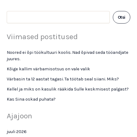
Otsi
Viimased postitused
Noored ei õpi töökultuuri koolis. Nad õpivad seda tööandjate
juures.
Kõige kallim värbamisotsus on vale valik
Värbasin ta 12 aastat tagasi. Ta töötab seal siiani. Miks?
Kellel ja miks on kasulik rääkida Sulle keskmisest palgast?
Kas Sina oskad puhata?
Ajajoon
juuli 2026