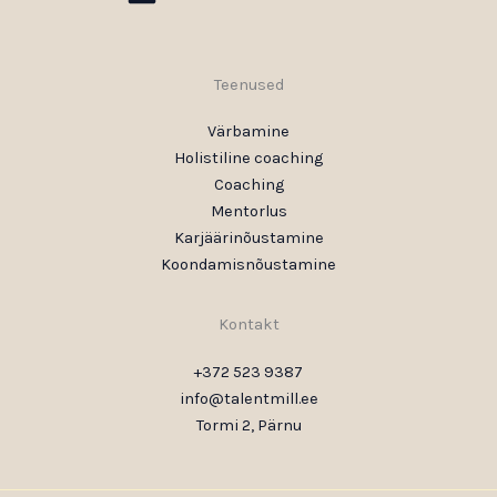
Teenused
Värbamine
Holistiline coaching
Coaching
Mentorlus
Karjäärinõustamine
Koondamisnõustamine
Kontakt
+372 523 9387
info@talentmill.ee
Tormi 2, Pärnu