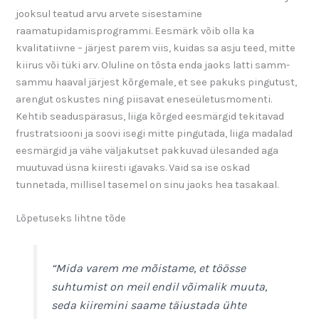
jooksul teatud arvu arvete sisestamine
raamatupidamisprogrammi. Eesmärk võib olla ka
kvalitatiivne – järjest parem viis, kuidas sa asju teed, mitte
kiirus või tüki arv. Oluline on tõsta enda jaoks latti samm-
sammu haaval järjest kõrgemale, et see pakuks pingutust,
arengut oskustes ning piisavat eneseületusmomenti.
Kehtib seaduspärasus, liiga kõrged eesmärgid tekitavad
frustratsiooni ja soovi isegi mitte pingutada, liiga madalad
eesmärgid ja vähe väljakutset pakkuvad ülesanded aga
muutuvad üsna kiiresti igavaks. Vaid sa ise oskad
tunnetada, millisel tasemel on sinu jaoks hea tasakaal.
Lõpetuseks lihtne tõde
“Mida varem me mõistame, et töösse
suhtumist on meil endil võimalik muuta,
seda kiiremini saame täiustada ühte