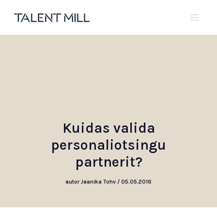
Skip
to
content
Kuidas valida
personaliotsingu
partnerit?
autor
Jaanika Tohv
/
05.05.2016