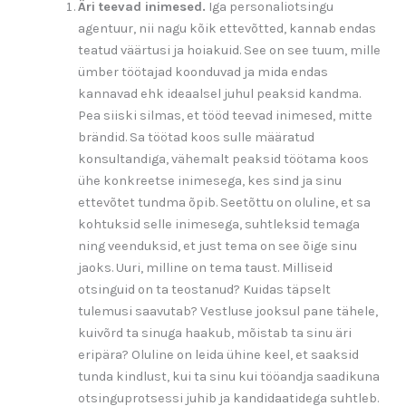
Äri teevad inimesed.
Iga personaliotsingu
agentuur, nii nagu kõik ettevõtted, kannab endas
teatud väärtusi ja hoiakuid. See on see tuum, mille
ümber töötajad koonduvad ja mida endas
kannavad ehk ideaalsel juhul peaksid kandma.
Pea siiski silmas, et tööd teevad inimesed, mitte
brändid. Sa töötad koos sulle määratud
konsultandiga, vähemalt peaksid töötama koos
ühe konkreetse inimesega, kes sind ja sinu
ettevõtet tundma õpib. Seetõttu on oluline, et sa
kohtuksid selle inimesega, suhtleksid temaga
ning veenduksid, et just tema on see õige sinu
jaoks. Uuri, milline on tema taust. Milliseid
otsinguid on ta teostanud? Kuidas täpselt
tulemusi saavutab? Vestluse jooksul pane tähele,
kuivõrd ta sinuga haakub, mõistab ta sinu äri
eripära? Oluline on leida ühine keel, et saaksid
tunda kindlust, kui ta sinu kui tööandja saadikuna
otsinguprotsessi juhib ja kandidaatidega suhtleb.