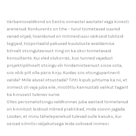
Värbamisvaldkond on Eestis viimastel aastatel väga kiiresti
arenenud. Konkurents on tihe – turul toimetavad suured
vanad olijad, lisandunud on mitmeid uusi väikseid tublisid
tegijaid, tööportaalid pakuvad kuulutuste avaldamise
kõrvalt otsinguteenust ning on ka üksi toimetavaid
konsultante. Kui oled olukorras, kus tunned vajadust
projektipõhiselt otsingu või hindamisteenust sisse osta,
siis võib pilt olla päris kirju. Kuidas siis otsingupartnerit
valida? Mille alusel otsustada? Tihti kipub juhtuma ka nii, et
inimest oli vaja juba eile, mistõttu kannustab valikut tagant
ka kiirusest tulenev surve.
Olles personaliotsingu valdkonnas juba aastaid toimetanud
on kinnitust leidnud mõned praktikad, mida soovin jagada.
Loodan, et minu tähelepanekud tulevad sulle kasuks, kui
seisad silmitsi väljakutsega leida sobivaid inimesi.