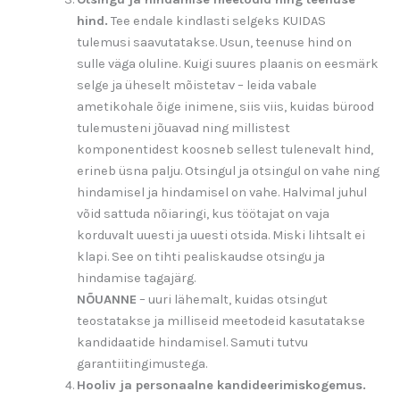
hind.
Tee endale kindlasti selgeks KUIDAS
tulemusi saavutatakse. Usun, teenuse hind on
sulle väga oluline. Kuigi suures plaanis on eesmärk
selge ja üheselt mõistetav – leida vabale
ametikohale õige inimene, siis viis, kuidas bürood
tulemusteni jõuavad ning millistest
komponentidest koosneb sellest tulenevalt hind,
erineb üsna palju. Otsingul ja otsingul on vahe ning
hindamisel ja hindamisel on vahe. Halvimal juhul
võid sattuda nõiaringi, kus töötajat on vaja
korduvalt uuesti ja uuesti otsida. Miski lihtsalt ei
klapi. See on tihti pealiskaudse otsingu ja
hindamise tagajärg.
NÕUANNE
– uuri lähemalt, kuidas otsingut
teostatakse ja milliseid meetodeid kasutatakse
kandidaatide hindamisel. Samuti tutvu
garantiitingimustega.
Hooliv ja personaalne kandideerimiskogemus.