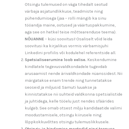
Otsingu tulemused on väga tihedalt seotud
värbaja asjatundlikkuse, teadmiste ning
pühendumisega (jaa – rolli mängib ka sinu
tööandja maine, ootused ja väärtuspakkumine,
aga see on hetkel teise mõttearenduse teema).
NÕUANNE
– küsi soovitusi! Osaliselt võid leida
soovitusi ka kirjalikus vormis värbamisjuhi
Linkedini profiilis või kodulehel referentside all.
Spetsialiseerumine loob eelise.
Keskendumine
kindlatele tegevusvaldkondadele tugevdab
arusaamist nende ärivaldkondade nüanssidest. Nii
märgatakse enam trende ning tunnetatakse
seoseid ja mõjusid. Samuti luuakse ja
kinnistatakse nii suhteid valdkonna spetsialistide
ja juhtidega, kelle tööelu just nendes sfäärides
kulgeb. See omab otsest mõju kandidaatide valimi
moodustamisele, otsingu kiirusele ning
lõppkokkuvõttes otsingu tulemuslikkusele.
Otsingu ja hindamise meetodid ning teenuse