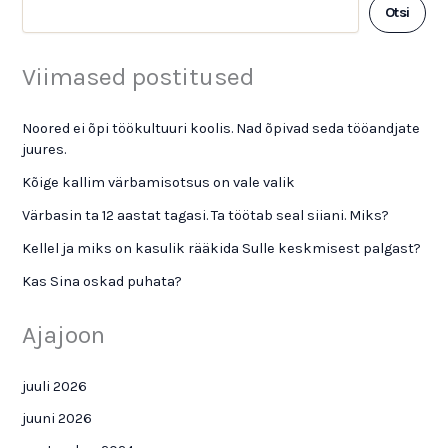
Otsi
Viimased postitused
Noored ei õpi töökultuuri koolis. Nad õpivad seda tööandjate
juures.
Kõige kallim värbamisotsus on vale valik
Värbasin ta 12 aastat tagasi. Ta töötab seal siiani. Miks?
Kellel ja miks on kasulik rääkida Sulle keskmisest palgast?
Kas Sina oskad puhata?
Ajajoon
juuli 2026
juuni 2026