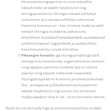
Personaliotsingupartner on sinu ettevõtte
käepikendus ja saadik tööjõuturul ning
otsinguprotsessis. Otsingus loevad suhted ja
suhtumine, äris loevad suhted ja suhtumine.
Peamine küsimus on – kas inimene, keda sa valid
ennast otsingus esindama, pakub sinu
ettevõttest huvitatud kandidaatidele samaväärset
professionaalset, lugupidavat ja usalduslikku
koostöösuhet kui sinule kliendina.
Pikaaegne koostöö
. Iga otsinguprojektiga õpib
värbaja sinu meeskonda, organisatsiooni olemust
ning vajadusi paremini tundma. See on oluline
väärtus ning kasulik mõlemale osapoolele.
Otsingud sujuvad nii kiiremini ja tulemuslikumalt.
Tea – pikaajaline pühendunud koostööpartner
vaatab tööjõuturul ringi ka siis, kui sul otsest
tööjõu vajadust täna ei ole – ta on homseks valmis.
Nüüd, kui sa oled selle õige ja oma koostööpartneri endale