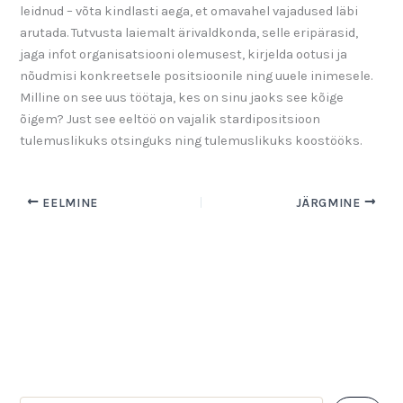
leidnud – võta kindlasti aega, et omavahel vajadused läbi
arutada. Tutvusta laiemalt ärivaldkonda, selle eripärasid,
jaga infot organisatsiooni olemusest, kirjelda ootusi ja
nõudmisi konkreetsele positsioonile ning uuele inimesele.
Milline on see uus töötaja, kes on sinu jaoks see kõige
õigem? Just see eeltöö on vajalik stardipositsioon
tulemuslikuks otsinguks ning tulemuslikuks koostööks.
EELMINE
JÄRGMINE